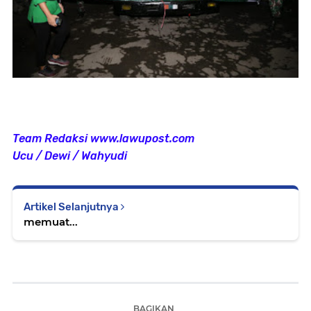
Team Redaksi www.lawupost.com
Ucu / Dewi / Wahyudi
Artikel Selanjutnya
memuat...
BAGIKAN