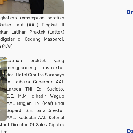
Br
gkatkan kemampuan beretika
atan Laut (AAL) Tingkat lll
kan Latihan Praktek (Lattek)
igelar di Gedung Maspardi,
 (4/8).
Latihan praktek yang
menggandeng instruktur
dari Hotel Ciputra Surabaya
ini, dibuka Gubernur AAL
Laksda TNI Edi Sucipto,
S.E., M.M., dihadiri Wagub
AAL Brigjen TNI (Mar) Endi
Supardi, S.E., para Direktur
AAL, Kadeplai AAL Kolonel
tant Director Of Sales Ciputra
D
tim.