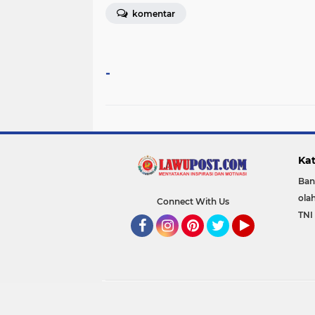
komentar
-
Kat
Ban
ola
Connect With Us
TNI 
Facebook
Instagram
Pinterest
Twitter
YouTube