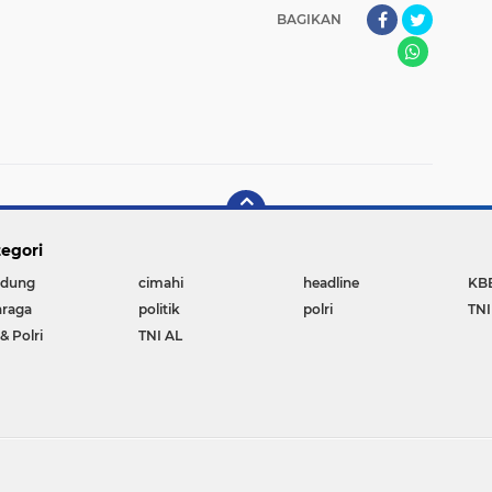
BAGIKAN
egori
dung
cimahi
headline
KB
hraga
politik
polri
TNI
& Polri
TNI AL
Copyright ©
2026 Lawu Post