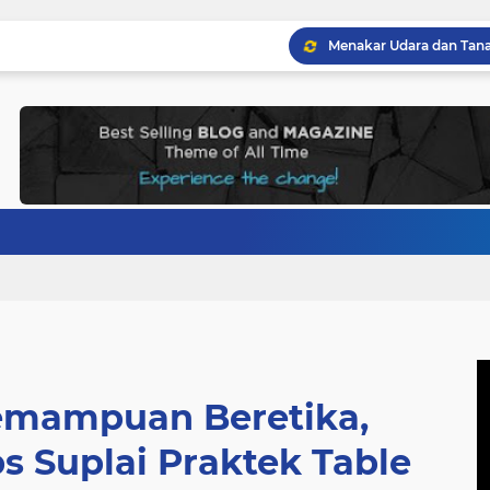
emampuan Beretika,
s Suplai Praktek Table