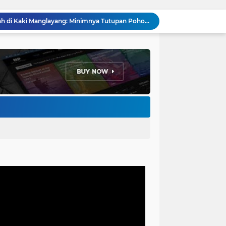
Menakar Udara dan Tanah di Kaki Manglayang: Minimnya Tutupan Pohon di Blok Padaemut-Cigupakan Tingkatkan Risiko Klimatologi dan Ekologi
Anggota DPRD Kota Bandung Soroti Jalan Gelap, Desak Pemkot Prioritaskan Pembenahan PJU
Pemkot Bandung Gandeng Big Bad Wolf Hadirkan Festival Literasi Pages and Plates
H. Bagus Machdiyantoro Resmi Pimpin Komunitas BBC Periode 2026–2031, Siap Perkuat Solidaritas dan Hadirkan Program Nyata untuk Masyarakat
Ketum Paguyuban Cepot Motah Resmikan 28 UMKM, Siap Gelar Festival Budaya dan UMKM di Jalan Braga
Edi Rusyandi Terpilih Secara Aklamasi Pimpin Golkar Bandung Barat, Tonggak Baru Kepemimpinan Harmonis "Turun Ranjang"
Program Gaslah Kota Bandung Raih Apresiasi Pemerintah Pusat, Pengolahan Sampah Capai 30 Persen
Hikmah Setelah Ibadah Salat Jumat: Momentum Memperkuat Iman dan Kepedulian Sosial
Penataan Kabel Udara FO di Cimahi Capai 15 KM, Target Kota Bebas Kabel Semrawut
Bupati Jeje Richie Ismail Berikan Santunan Kepada Ratusan Warga Kurang Mampu Saat Acara "JAJARAS FESTIVAL" di Kota Baru Parahyangan