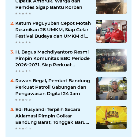
Cipatik Ambruk, Warga dan
Pemdes Sigap Bantu Korban
Ketum Paguyuban Cepot Motah
Resmikan 28 UMKM, Siap Gelar
Festival Budaya dan UMKM di
Jalan Braga
H. Bagus Machdiyantoro Resmi
Pimpin Komunitas BBC Periode
2026–2031, Siap Perkuat
Solidaritas dan Hadirkan
Program Nyata untuk
Rawan Begal, Pemkot Bandung
Masyarakat
Perkuat Patroli Gabungan dan
Pengawasan Digital 24 Jam
Edi Rusyandi Terpilih Secara
Aklamasi Pimpin Golkar
Bandung Barat, Tonggak Baru
Kepemimpinan Harmonis
"Turun Ranjang"