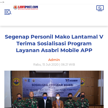
-->
Segenap Personil Mako Lantamal V
Terima Sosialisasi Program
Layanan Asabri Mobile APP
Admin
Rabu, 15 Juli 2020 | 06.21 WIB