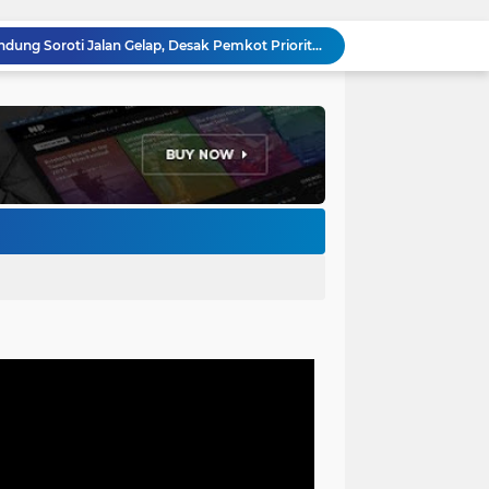
Anggota DPRD Kota Bandung Soroti Jalan Gelap, Desak Pemkot Prioritaskan Pembenahan PJU
Pemkot Bandung Gandeng Big Bad Wolf Hadirkan Festival Literasi Pages and Plates
H. Bagus Machdiyantoro Resmi Pimpin Komunitas BBC Periode 2026–2031, Siap Perkuat Solidaritas dan Hadirkan Program Nyata untuk Masyarakat
Ketum Paguyuban Cepot Motah Resmikan 28 UMKM, Siap Gelar Festival Budaya dan UMKM di Jalan Braga
Edi Rusyandi Terpilih Secara Aklamasi Pimpin Golkar Bandung Barat, Tonggak Baru Kepemimpinan Harmonis "Turun Ranjang"
Program Gaslah Kota Bandung Raih Apresiasi Pemerintah Pusat, Pengolahan Sampah Capai 30 Persen
Hikmah Setelah Ibadah Salat Jumat: Momentum Memperkuat Iman dan Kepedulian Sosial
Penataan Kabel Udara FO di Cimahi Capai 15 KM, Target Kota Bebas Kabel Semrawut
Bupati Jeje Ritchie Ismail Rotasikan Kadishub dan Kadisbudpar, Serta Lantik Ratusan ASN Bandung Barat
Menakar Udara dan Tanah di Kaki Manglayang: Minimnya Tutupan Pohon di Blok Padaemut-Cigupakan Tingkatkan Risiko Klimatologi dan Ekologi