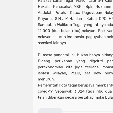
Palaksa Lanal Tegal Mayor Laut (P) Kad
Hekal, Penasehat MKP Bpk. Rokhmin 
Abdulah Puteh, Ketua Paguyuban Nela
Priyono, S.H., M.H, dan Ketua DPC H
Sambutan Walikota Tegal yang intinya adal
12.000 (dua belas ribu) nelayan. Baik 
nelayan seluruh indonesia, paguyuban nel
asosiasi lainnya.
Di masa pandemi ini, bukan hanya bidan
Bidang perikanan yang digeluti pa
perekonomian kita juga terkena imba
isolasi wilayah, PSBB, era new norm
menurun.
Pemerintah kota tegal berupaya membant
covid-19. Sebanyak 3.024 (tiga ribu du
telah diberikan secara bertahap mulai bul
-