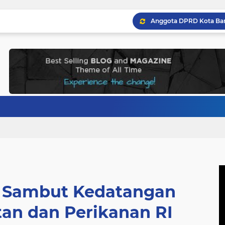
l Sambut Kedatangan
tan dan Perikanan RI