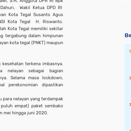
rawi, S.H, Anggota DPR RI Bpk
Dahuri, Wakil Ketua DPD RI
yan Kota Tegal Susanto Agus
NSI Kota Tegal H. Riswanto.
ah Kota Tegal memiliki sekitar
Be
yang tergabung dalam himpunan
ayan kota tegal (PNKT) maupun
g kesehatan terkena imbasnya.
ra nelayan sebagai bagian
snya. Selama masa lockdown,
al perekonomian dipastikan
u para nelayan yang terdampak
a puluh empat) paket sembako
an mei hingga juni 2020.