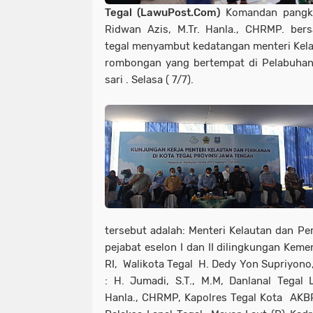
Tegal (LawuPost.Com)
Komandan pangkal
Ridwan Azis, M.Tr. Hanla., CHRMP. ber
tegal menyambut kedatangan menteri Kela
rombongan yang bertempat di Pelabuhan 
sari . Selasa ( 7/7).
tersebut adalah: Menteri Kelautan dan Pe
pejabat eselon I dan II dilingkungan Keme
RI, Walikota Tegal H. Dedy Yon Supriyono, 
: H. Jumadi, S.T., M.M, Danlanal Tegal 
Hanla., CHRMP, Kapolres Tegal Kota AKBP 