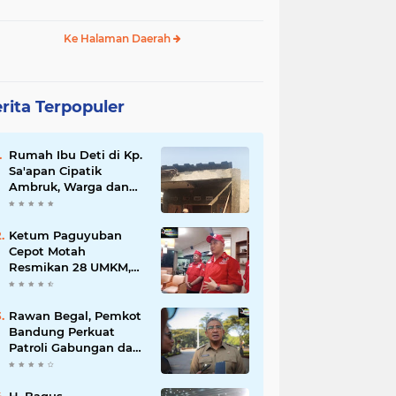
Ke Halaman Daerah
rita Terpopuler
Rumah Ibu Deti di Kp.
Sa'apan Cipatik
Ambruk, Warga dan
Pemdes Sigap Bantu
Korban
Ketum Paguyuban
Cepot Motah
Resmikan 28 UMKM,
Siap Gelar Festival
Budaya dan UMKM di
Jalan Braga
Rawan Begal, Pemkot
Bandung Perkuat
Patroli Gabungan dan
Pengawasan Digital
24 Jam