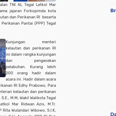
an TNI AL Tegal Letkol Mar
Br
sama jajaran Forkopimda kota
utan dan Perikanan RI beserta
Perikanan Pantai (PPP) Tegal
Kunjungan menteri
kelautan dan perikanan RI
ini dalam rangka kunjungan
dan pengecekan
pelabuhan. Kurang lebih
200 orang hadir dalam
acara ini. Hadir dalam acara
rikanan RI Edhy Prabowo, Para
nterian kelautan dan perikanan
S.E., M.M, Wakil Walikota Tegal
Letkol Mar Ridwan Azis, M.Tr.
Rita Wulandari Wibowo, S.I.K,
D