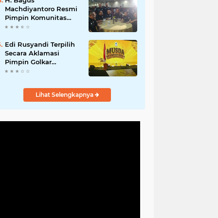
H. Bagus
Machdiyantoro Resmi
Pimpin Komunitas
BBC Periode 2026–
2031, Siap Perkuat
Solidaritas dan
Edi Rusyandi Terpilih
Hadirkan Program
Secara Aklamasi
Nyata untuk
Pimpin Golkar
Masyarakat
Bandung Barat,
Tonggak Baru
Kepemimpinan
Lihat Selengkapnya
Harmonis "Turun
Ranjang"