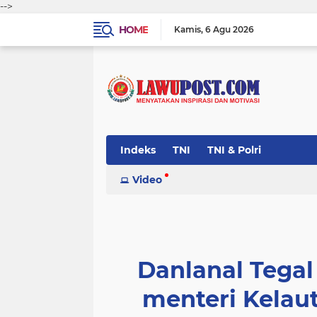
-->
HOME
Kamis
6 Agu 2026
Indeks
TNI
TNI & Polri
Video
Danlanal Tega
menteri Kelau