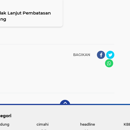
ndak Lanjut Pembatasan
ang
BAGIKAN
egori
dung
cimahi
headline
KB