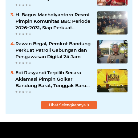
Jalan Braga
H. Bagus Machdiyantoro Resmi
Pimpin Komunitas BBC Periode
2026–2031, Siap Perkuat
Solidaritas dan Hadirkan
Program Nyata untuk
Rawan Begal, Pemkot Bandung
Masyarakat
Perkuat Patroli Gabungan dan
Pengawasan Digital 24 Jam
Edi Rusyandi Terpilih Secara
Aklamasi Pimpin Golkar
Bandung Barat, Tonggak Baru
Kepemimpinan Harmonis
"Turun Ranjang"
Lihat Selengkapnya