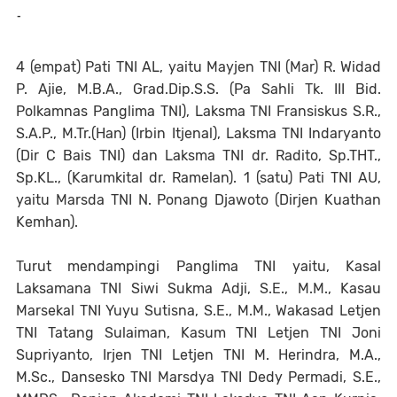
-
4 (empat) Pati TNI AL, yaitu Mayjen TNI (Mar) R. Widad
P. Ajie, M.B.A., Grad.Dip.S.S. (Pa Sahli Tk. III Bid.
Polkamnas Panglima TNI), Laksma TNI Fransiskus S.R.,
S.A.P., M.Tr.(Han) (Irbin Itjenal), Laksma TNI Indaryanto
(Dir C Bais TNI) dan Laksma TNI dr. Radito, Sp.THT.,
Sp.KL., (Karumkital dr. Ramelan). 1 (satu) Pati TNI AU,
yaitu Marsda TNI N. Ponang Djawoto (Dirjen Kuathan
Kemhan).
Turut mendampingi Panglima TNI yaitu, Kasal
Laksamana TNI Siwi Sukma Adji, S.E., M.M., Kasau
Marsekal TNI Yuyu Sutisna, S.E., M.M., Wakasad Letjen
TNI Tatang Sulaiman, Kasum TNI Letjen TNI Joni
Supriyanto, Irjen TNI Letjen TNI M. Herindra, M.A.,
M.Sc., Dansesko TNI Marsdya TNI Dedy Permadi, S.E.,