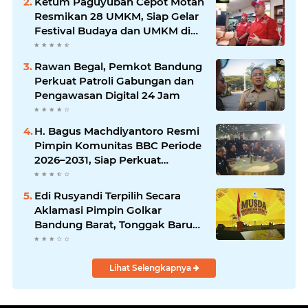
Ketum Paguyuban Cepot Motah
Resmikan 28 UMKM, Siap Gelar
Festival Budaya dan UMKM di
Jalan Braga
Rawan Begal, Pemkot Bandung
Perkuat Patroli Gabungan dan
Pengawasan Digital 24 Jam
H. Bagus Machdiyantoro Resmi
Pimpin Komunitas BBC Periode
2026–2031, Siap Perkuat
Solidaritas dan Hadirkan
Program Nyata untuk
Edi Rusyandi Terpilih Secara
Masyarakat
Aklamasi Pimpin Golkar
Bandung Barat, Tonggak Baru
Kepemimpinan Harmonis
"Turun Ranjang"
Lihat Selengkapnya