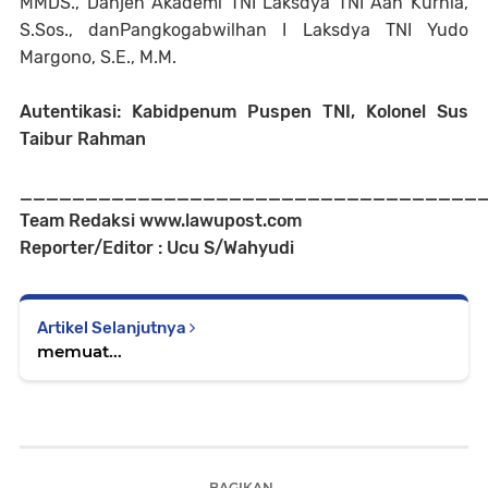
MMDS., Danjen Akademi TNI Laksdya TNI Aan Kurnia,
S.Sos., danPangkogabwilhan I Laksdya TNI Yudo
Margono, S.E., M.M.
Autentikasi: Kabidpenum Puspen TNI, Kolonel Sus
Taibur Rahman
___________________________________
Team Redaksi www.lawupost.com
Reporter/Editor : Ucu S/Wahyudi
Artikel Selanjutnya
memuat...
BAGIKAN