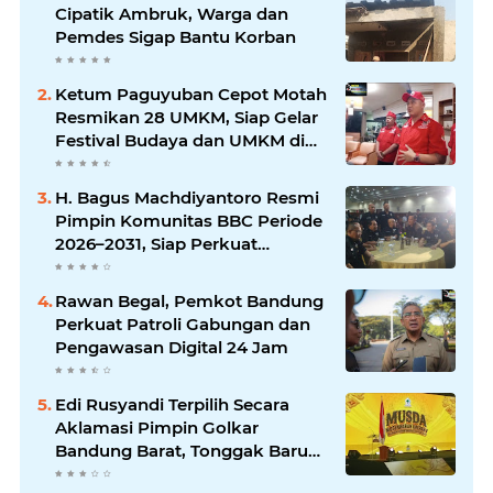
Cipatik Ambruk, Warga dan
Pemdes Sigap Bantu Korban
Ketum Paguyuban Cepot Motah
Resmikan 28 UMKM, Siap Gelar
Festival Budaya dan UMKM di
Jalan Braga
H. Bagus Machdiyantoro Resmi
Pimpin Komunitas BBC Periode
2026–2031, Siap Perkuat
Solidaritas dan Hadirkan
Program Nyata untuk
Rawan Begal, Pemkot Bandung
Masyarakat
Perkuat Patroli Gabungan dan
Pengawasan Digital 24 Jam
Edi Rusyandi Terpilih Secara
Aklamasi Pimpin Golkar
Bandung Barat, Tonggak Baru
Kepemimpinan Harmonis