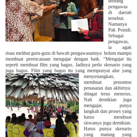
seorang
pengawas
di daerah
tersebut.
Namanya
Pak Ponidi.
Sebagai
pengawas,
ia agak
risau melihat guru-guru di bawah pengawasannya
belum mampu
membuat perencanaan mengajar dengan baik. “Mengajar itu
seperti membuat film yang bagus. Jadinya perlu skenario yang
juga bagus. Film yang bagus itu yang mempunyai alur
yang
menyenangkan,
membuat penonton
penasaran dan akhirnya
diingat terus menerus.
Nah demikian juga
mengajar, punya
langkah dan proses yang
harus membuat
siswanya juga demikian.
Harus punya skenario
yang matang yang