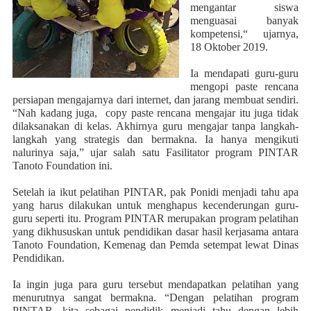
mengantar siswa
menguasai banyak
kompetensi,“ ujarnya,
18 Oktober 2019.
Ia mendapati guru-guru
mengopi paste rencana
persiapan mengajarnya dari internet, dan jarang membuat sendiri.
“Nah kadang juga,
copy paste rencana mengajar itu juga tidak
dilaksanakan di kelas. Akhirnya guru mengajar tanpa langkah-
langkah yang strategis dan bermakna. Ia hanya mengikuti
nalurinya saja,” ujar salah satu Fasilitator program PINTAR
Tanoto Foundation ini.
Setelah ia ikut pelatihan PINTAR, pak Ponidi menjadi tahu apa
yang harus dilakukan untuk menghapus kecenderungan guru-
guru seperti itu. Program PINTAR merupakan program pelatihan
yang dikhususkan untuk pendidikan dasar hasil kerjasama antara
Tanoto Foundation, Kemenag dan Pemda setempat lewat Dinas
Pendidikan.
Ia ingin juga para guru tersebut mendapatkan pelatihan yang
menurutnya sangat bermakna. “Dengan pelatihan program
PINTAR, kita sebagai pendidik menjadi tahu dengan lebih