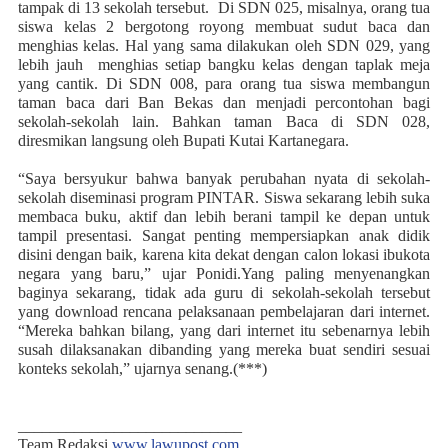
tampak di 13 sekolah tersebut.
Di SDN 025, misalnya, orang tua
siswa kelas 2 bergotong royong membuat sudut baca dan
menghias kelas. Hal yang sama dilakukan oleh SDN 029, yang
lebih jauh
menghias setiap bangku kelas dengan taplak meja
yang cantik. Di SDN 008, para orang tua siswa membangun
taman baca dari Ban Bekas dan menjadi percontohan bagi
sekolah-sekolah lain. Bahkan taman Baca di SDN 028,
diresmikan langsung oleh Bupati Kutai Kartanegara.
“Saya bersyukur bahwa banyak perubahan nyata di sekolah-
sekolah diseminasi program PINTAR. Siswa sekarang lebih suka
membaca buku, aktif dan lebih berani tampil ke depan untuk
tampil presentasi. Sangat penting mempersiapkan anak didik
disini dengan baik, karena kita dekat dengan calon lokasi ibukota
negara yang baru,” ujar Ponidi.Yang paling menyenangkan
baginya sekarang, tidak ada guru di sekolah-sekolah tersebut
yang download rencana pelaksanaan pembelajaran dari internet.
“Mereka bahkan bilang, yang dari internet itu sebenarnya lebih
susah dilaksanakan dibanding yang mereka buat sendiri sesuai
konteks sekolah,” ujarnya senang
.(***)
____________________________
Team Redaksi
www.lawupost.com