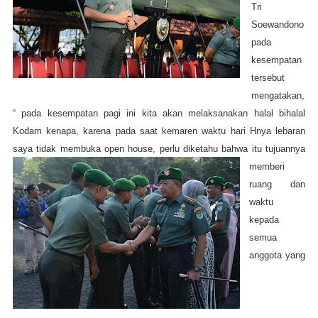
Tri
Soewandono
pada
kesempatan
tersebut
mengatakan,
“ pada kesempatan pagi ini kita akan melaksanakan halal bihalal
Kodam kenapa, karena pada saat kemaren waktu hari Hnya lebaran
saya tidak membuka open house, perlu diketahu bahwa itu
tujuannya
memberi
ruang dan
waktu
kepada
semua
anggota yang