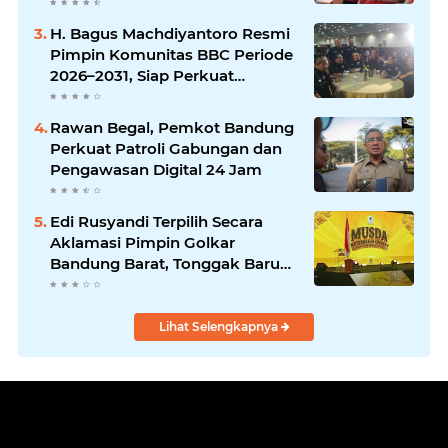
Jalan Braga
H. Bagus Machdiyantoro Resmi
Pimpin Komunitas BBC Periode
2026–2031, Siap Perkuat
Solidaritas dan Hadirkan
Program Nyata untuk
Rawan Begal, Pemkot Bandung
Masyarakat
Perkuat Patroli Gabungan dan
Pengawasan Digital 24 Jam
Edi Rusyandi Terpilih Secara
Aklamasi Pimpin Golkar
Bandung Barat, Tonggak Baru
Kepemimpinan Harmonis
"Turun Ranjang"
Lihat Selengkapnya