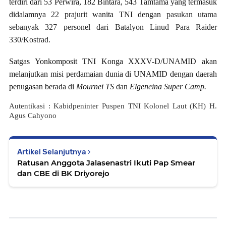
terdiri dari 53 Perwira, 182 Bintara, 543 Tamtama yang termasuk
didalamnya 22 prajurit wanita TNI dengan
pasukan utama
sebanyak 327 personel dari Batalyon Linud Para Raider
330/Kostrad.
Satgas Yonkomposit TNI Konga XXXV-D/UNAMID akan
melanjutkan misi perdamaian dunia di UNAMID dengan daerah
penugasan berada di
Mournei TS
dan
Elgeneina Super Camp.
Autentikasi : Kabidpeninter Puspen TNI Kolonel Laut (KH) H.
Agus Cahyono
Artikel Selanjutnya
Ratusan Anggota Jalasenastri Ikuti Pap Smear
dan CBE di BK Driyorejo