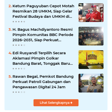
Ketum Paguyuban Cepot Motah
Resmikan 28 UMKM, Siap Gelar
Festival Budaya dan UMKM di
Jalan Braga
H. Bagus Machdiyantoro Resmi
Pimpin Komunitas BBC Periode
2026–2031, Siap Perkuat
Solidaritas dan Hadirkan
Program Nyata untuk
Edi Rusyandi Terpilih Secara
Masyarakat
Aklamasi Pimpin Golkar
Bandung Barat, Tonggak Baru
Kepemimpinan Harmonis
"Turun Ranjang"
Rawan Begal, Pemkot Bandung
Perkuat Patroli Gabungan dan
Pengawasan Digital 24 Jam
Lihat Selengkapnya