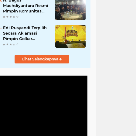
H. Bagus
Machdiyantoro Resmi
Pimpin Komunitas
BBC Periode 2026–
2031, Siap Perkuat
Solidaritas dan
Edi Rusyandi Terpilih
Hadirkan Program
Secara Aklamasi
Nyata untuk
Pimpin Golkar
Masyarakat
Bandung Barat,
Tonggak Baru
Kepemimpinan
Lihat Selengkapnya
Harmonis "Turun
Ranjang"