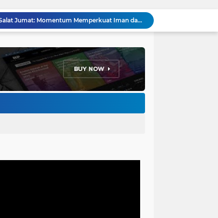
Penataan Kabel Udara FO di Cimahi Capai 15 KM, Target Kota Bebas Kabel Semrawut
Bupati Jeje Ritchie Ismail Rotasikan Kadishub dan Kadisbudpar, Serta Lantik Ratusan ASN Bandung Barat
Menakar Udara dan Tanah di Kaki Manglayang: Minimnya Tutupan Pohon di Blok Padaemut-Cigupakan Tingkatkan Risiko Klimatologi dan Ekologi
Anggota DPRD Kota Bandung Soroti Jalan Gelap, Desak Pemkot Prioritaskan Pembenahan PJU
Pemkot Bandung Gandeng Big Bad Wolf Hadirkan Festival Literasi Pages and Plates
H. Bagus Machdiyantoro Resmi Pimpin Komunitas BBC Periode 2026–2031, Siap Perkuat Solidaritas dan Hadirkan Program Nyata untuk Masyarakat
Ketum Paguyuban Cepot Motah Resmikan 28 UMKM, Siap Gelar Festival Budaya dan UMKM di Jalan Braga
Edi Rusyandi Terpilih Secara Aklamasi Pimpin Golkar Bandung Barat, Tonggak Baru Kepemimpinan Harmonis "Turun Ranjang"
Program Gaslah Kota Bandung Raih Apresiasi Pemerintah Pusat, Pengolahan Sampah Capai 30 Persen
Hikmah Setelah Ibadah Salat Jumat: Momentum Memperkuat Iman dan Kepedulian Sosial