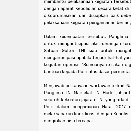
membantu pelaksanaan kegiatan tersebut
dengan aparat Kepolisian secara ketat di 
dikoordinasikan dan disiapkan baik seb
pelaksanaan kegiatan pengamanan berlang
Dalam kesempatan tersebut, Panglima
untuk mengant
i
si
pasi aksi
serangan tero
Satuan Gultor TNI siap untuk menga
mengantisipasi apabila terjadi hal-hal y
kegiatan operasi. “Semuanya itu akan di
bantuan kepada Polri atas dasar permintaa
Menjawab pertanyaan wartawan terkait Na
Panglima TNI Marsekal TNI Hadi Tjahja
seluruh kekuatan jajaran TNI yang ada d
Polri dalam pengamanan Natal 2017 
melaksanakan koordinasi dengan Kepolis
diinginkan bisa tercapai.