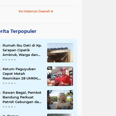
Ke Halaman Daerah
rita Terpopuler
Rumah Ibu Deti di Kp.
Sa'apan Cipatik
Ambruk, Warga dan
Pemdes Sigap Bantu
Korban
Ketum Paguyuban
Cepot Motah
Resmikan 28 UMKM,
Siap Gelar Festival
Budaya dan UMKM di
Jalan Braga
Rawan Begal, Pemkot
Bandung Perkuat
Patroli Gabungan dan
Pengawasan Digital
24 Jam