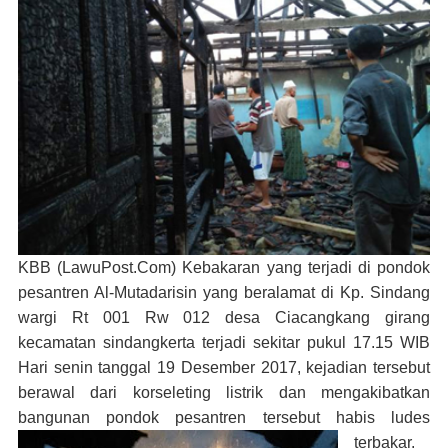
KBB (LawuPost.Com)
Kebakaran yang terjadi di pondok
pesantren Al-Mutadarisin yang beralamat di Kp. Sindang
wargi Rt 001 Rw 012 desa Ciacangkang girang
kecamatan sindangkerta terjadi sekitar pukul 17.15 WIB
Hari senin tanggal 19 Desember 2017, kejadian tersebut
berawal dari korseleting listrik dan mengakibatkan
bangunan pondok pesantren tersebut habis ludes
terbakar.