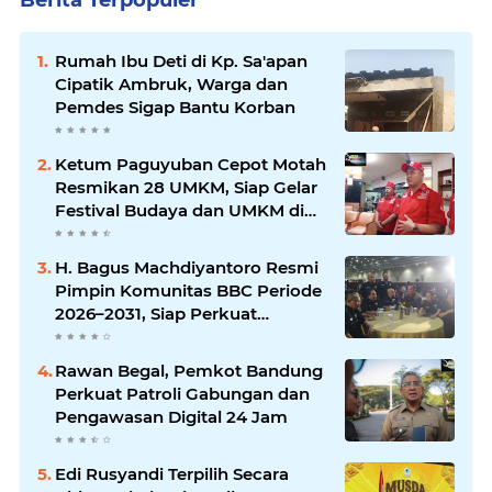
Berita Terpopuler
Rumah Ibu Deti di Kp. Sa'apan
Cipatik Ambruk, Warga dan
Pemdes Sigap Bantu Korban
Ketum Paguyuban Cepot Motah
Resmikan 28 UMKM, Siap Gelar
Festival Budaya dan UMKM di
Jalan Braga
H. Bagus Machdiyantoro Resmi
Pimpin Komunitas BBC Periode
2026–2031, Siap Perkuat
Solidaritas dan Hadirkan
Program Nyata untuk
Rawan Begal, Pemkot Bandung
Masyarakat
Perkuat Patroli Gabungan dan
Pengawasan Digital 24 Jam
Edi Rusyandi Terpilih Secara