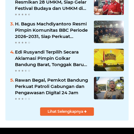
Resmikan 28 UMKM, Siap Gelar
Festival Budaya dan UMKM di
Jalan Braga
H. Bagus Machdiyantoro Resmi
Pimpin Komunitas BBC Periode
2026–2031, Siap Perkuat
Solidaritas dan Hadirkan
Program Nyata untuk
Edi Rusyandi Terpilih Secara
Masyarakat
Aklamasi Pimpin Golkar
Bandung Barat, Tonggak Baru
Kepemimpinan Harmonis
"Turun Ranjang"
Rawan Begal, Pemkot Bandung
Perkuat Patroli Gabungan dan
Pengawasan Digital 24 Jam
Lihat Selengkapnya