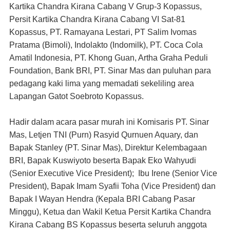
Kartika Chandra Kirana Cabang V Grup-3 Kopassus,
Persit Kartika Chandra Kirana Cabang VI Sat-81
Kopassus, PT. Ramayana Lestari, PT Salim Ivomas
Pratama (Bimoli), Indolakto (Indomilk), PT. Coca Cola
Amatil Indonesia, PT. Khong Guan, Artha Graha Peduli
Foundation, Bank BRI, PT. Sinar Mas dan puluhan para
pedagang kaki lima yang memadati sekeliling area
Lapangan Gatot Soebroto Kopassus.
Hadir dalam acara pasar murah ini Komisaris PT. Sinar
Mas, Letjen TNI (Purn) Rasyid Qurnuen Aquary, dan
Bapak Stanley (PT. Sinar Mas), Direktur Kelembagaan
BRI, Bapak Kuswiyoto beserta Bapak Eko Wahyudi
(Senior Executive Vice President); Ibu Irene (Senior Vice
President), Bapak Imam Syafii Toha (Vice President) dan
Bapak I Wayan Hendra (Kepala BRI Cabang Pasar
Minggu), Ketua dan Wakil Ketua Persit Kartika Chandra
Kirana Cabang BS Kopassus beserta seluruh anggota