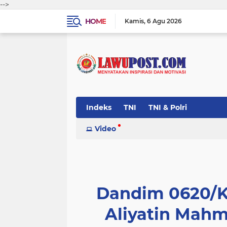
-->
HOME
Kamis
6 Agu 2026
Indeks
TNI
TNI & Polri
Video
Dandim 0620/Ka
Aliyatin Mah