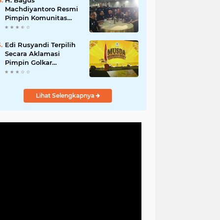
H. Bagus
Machdiyantoro Resmi
Pimpin Komunitas
BBC Periode 2026–
2031, Siap Perkuat
Solidaritas dan
Edi Rusyandi Terpilih
Hadirkan Program
Secara Aklamasi
Nyata untuk
Pimpin Golkar
Masyarakat
Bandung Barat,
Tonggak Baru
Kepemimpinan
Lihat Selengkapnya
Harmonis "Turun
Ranjang"