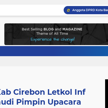
b Cirebon Letkol Inf
mudi Pimpin Upacara