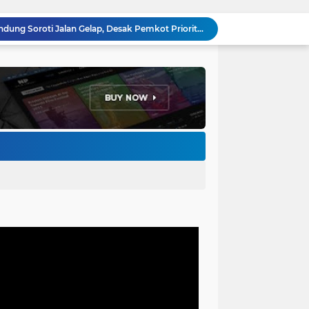
Anggota DPRD Kota Bandung Soroti Jalan Gelap, Desak Pemkot Prioritaskan Pembenahan PJU
Pemkot Bandung Gandeng Big Bad Wolf Hadirkan Festival Literasi Pages and Plates
H. Bagus Machdiyantoro Resmi Pimpin Komunitas BBC Periode 2026–2031, Siap Perkuat Solidaritas dan Hadirkan Program Nyata untuk Masyarakat
Ketum Paguyuban Cepot Motah Resmikan 28 UMKM, Siap Gelar Festival Budaya dan UMKM di Jalan Braga
Edi Rusyandi Terpilih Secara Aklamasi Pimpin Golkar Bandung Barat, Tonggak Baru Kepemimpinan Harmonis "Turun Ranjang"
Program Gaslah Kota Bandung Raih Apresiasi Pemerintah Pusat, Pengolahan Sampah Capai 30 Persen
Hikmah Setelah Ibadah Salat Jumat: Momentum Memperkuat Iman dan Kepedulian Sosial
Penataan Kabel Udara FO di Cimahi Capai 15 KM, Target Kota Bebas Kabel Semrawut
Bupati Jeje Ritchie Ismail Rotasikan Kadishub dan Kadisbudpar, Serta Lantik Ratusan ASN Bandung Barat
Menakar Udara dan Tanah di Kaki Manglayang: Minimnya Tutupan Pohon di Blok Padaemut-Cigupakan Tingkatkan Risiko Klimatologi dan Ekologi