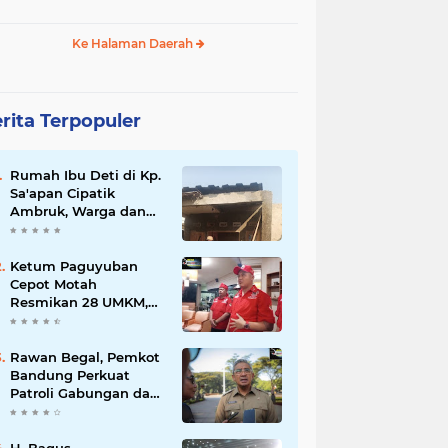
Ke Halaman Daerah
rita Terpopuler
Rumah Ibu Deti di Kp.
Sa'apan Cipatik
Ambruk, Warga dan
Pemdes Sigap Bantu
Korban
Ketum Paguyuban
Cepot Motah
Resmikan 28 UMKM,
Siap Gelar Festival
Budaya dan UMKM di
Jalan Braga
Rawan Begal, Pemkot
Bandung Perkuat
Patroli Gabungan dan
Pengawasan Digital
24 Jam