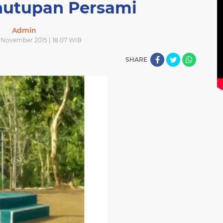
utupan Persami
Admin
 November 2015 | 18.07 WIB
SHARE